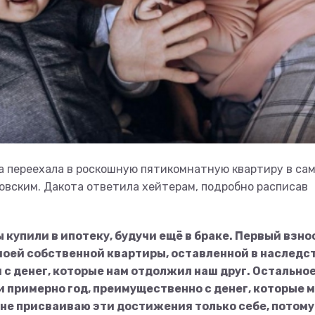
та переехала в роскошную пятикомнатную квартиру в са
овским. Дакота ответила хейтерам, подробно расписав
 купили в ипотеку, будучи ещё в браке. Первый взно
моей собственной квартиры, оставленной в наследс
с денег, которые нам отдолжил наш друг. Остально
и примерно год, преимущественно с денег, которые 
Я не присваиваю эти достижения только себе, потому