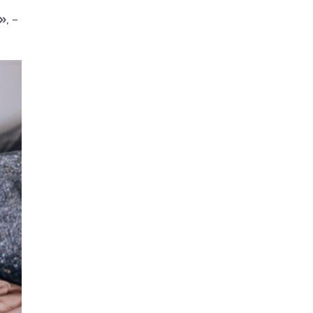
а»
, –