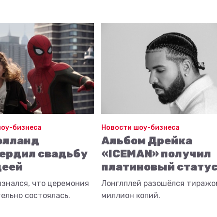
шоу-бизнеса
Новости шоу-бизнеса
олланд
Альбом Дрейка
ердил свадьбу
«ICEMAN» получил
деей
платиновый стату
изнался, что церемония
Лонглплей разошёлся тиражо
ельно состоялась.
миллион копий.