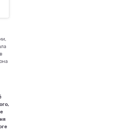
ии,
ала
в
 она
ё
ого,
же
еня
оге