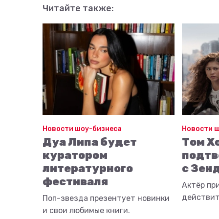
Читайте также:
Новости шоу-бизнеса
Новости 
Дуа Липа будет
Том Х
куратором
подтв
литературного
с Зен
фестиваля
Актёр пр
действит
Поп-звезда презентует новинки
и свои любимые книги.