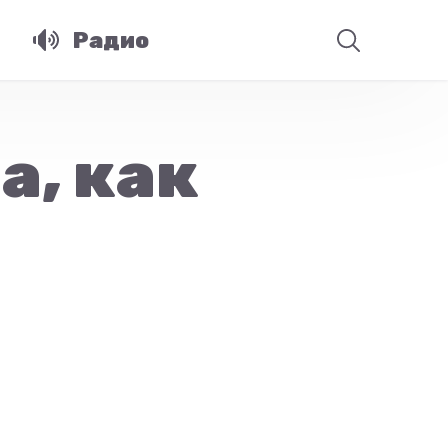
Радио
а, как