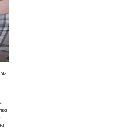
мом
с
тво
е
мы