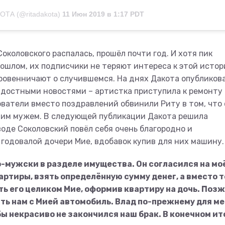
ОТА (@ritadakota)
11 Июн 2019 в 1:17 PDT
околовского распалась, прошёл почти год. И хотя пик
ошлом, их подписчики не теряют интереса к этой истор
кровенничают о случившемся. На днях Дакота опубликов
радостными новостями – артистка приступила к ремонту 
ователи вместо поздравлений обвинили Риту в том, что
им мужем. В следующей публикации Дакота решила
воде Соколовский повёл себя очень благородно и
 годовалой дочери Мие, вдобавок купив для них машину.
по-мужски в разделе имущества. Он согласился на мо
ртиры, взять определённую сумму денег, а вместо т
ть его целиком Мие, оформив квартиру на дочь. Поз
ить нам с Мией автомобиль. Влад по-прежнему для м
бы некрасиво не закончился наш брак. В конечном ит