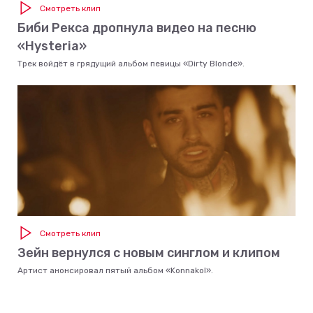
Смотреть клип
Биби Рекса дропнула видео на песню
«Hysteria»
Трек войдёт в грядущий альбом певицы «Dirty Blonde».
Смотреть клип
Зейн вернулся с новым синглом и клипом
Артист анонсировал пятый альбом «Konnakol».