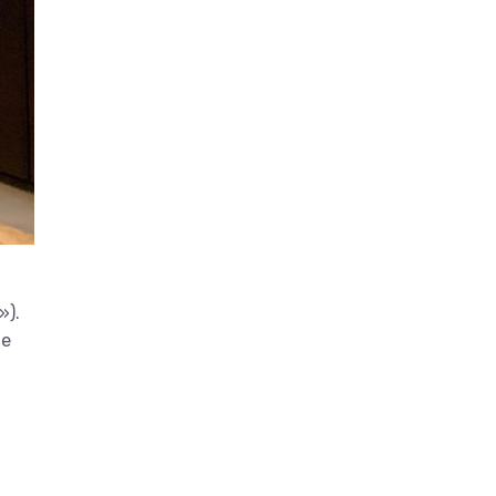
»).
ле