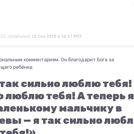
ED (@djkhaled)
12 Сен 2019 в 10:17 PDT
иональным комментарием. Он благодарит Бога за
ущего ребёнка:
 так сильно люблю тебя!
о люблю тебя! А теперь я
аленькому мальчику в
евы — я так сильно люб
тебя!»