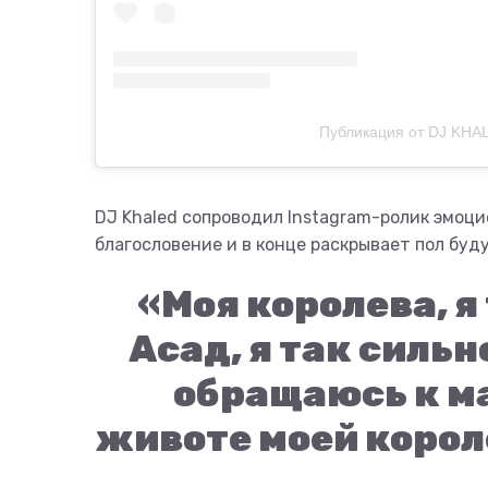
Публикация от DJ KHAL
DJ Khaled сопроводил Instagram-ролик эмоц
благословение и в конце раскрывает пол буд
«Моя королева, я
Асад, я так сильн
обращаюсь к м
животе моей корол