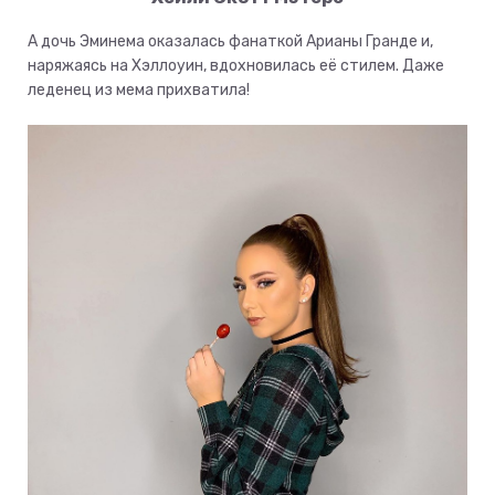
А дочь Эминема оказалась фанаткой Арианы Гранде и,
наряжаясь на Хэллоуин, вдохновилась её стилем. Даже
леденец из мема прихватила!