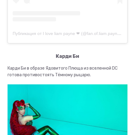
Публикация от I love liam payne ❤ (@fan.of.liam.payne)
1 Ноя
Карди Би
Карди Би в образе Ядовитого Плюща из вселенной DC
готова противостоять Тёмному рыцарю.