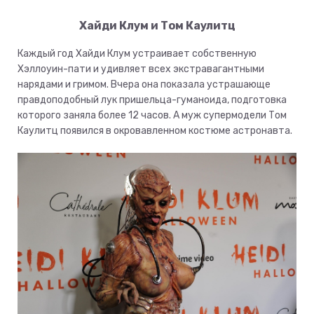
Хайди Клум и Том Каулитц
Каждый год Хайди Клум устраивает собственную
Хэллоуин-пати и удивляет всех экстравагантными
нарядами и гримом. Вчера она показала устрашающе
правдоподобный лук пришельца-гуманоида, подготовка
которого заняла более 12 часов. А муж супермодели Том
Каулитц появился в окровавленном костюме астронавта.