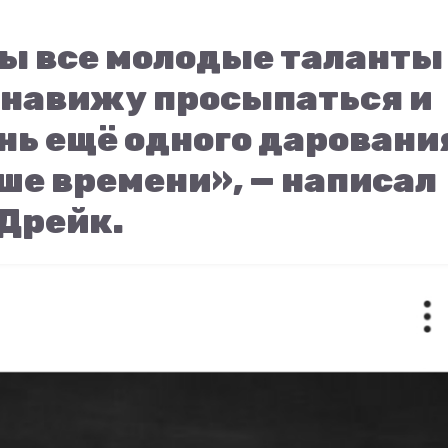
бы все молодые таланты
енавижу просыпаться и
нь ещё одного даровани
ше времени», — написал
Дрейк.