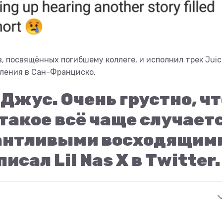
, посвящённых погибшему коллеге, и исполнил трек Juic
пления в Сан-Франциско.
 Джус. Очень грустно, чт
такое всё чаще случает
лантливыми восходящим
исал Lil Nas X в Twitter.