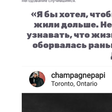
негодование случившимся.
«Я бы хотел, что
жили дольше. Н
узнавать, что жиз
оборвалась рань