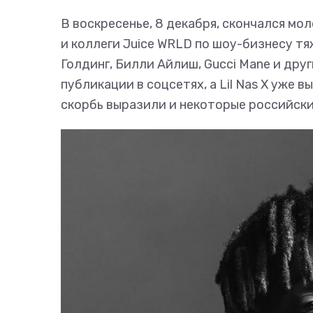
В воскресенье, 8 декабря, скончался мо
и коллеги Juice WRLD по шоу-бизнесу тя
Голдинг, Билли Айлиш, Gucci Mane и др
публикации в соцсетях, а Lil Nas X уже в
скорбь выразили и некоторые российские 