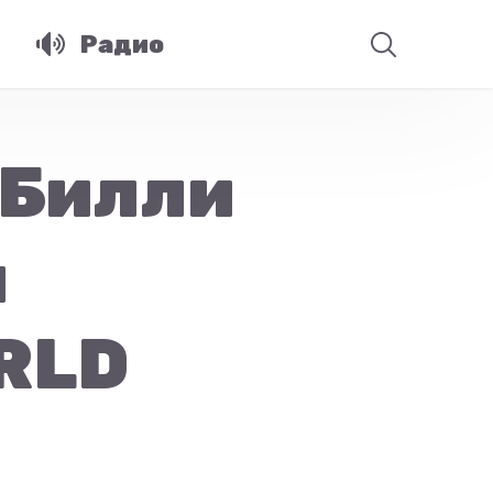
Радио
, Билли
ы
WRLD