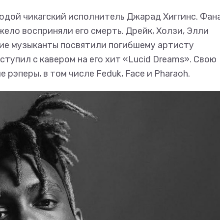
лодой чикагский исполнитель Джарад Хиггинс. Фан
жело восприняли его смерть. Дрейк, Холзи, Элли
угие музыканты посвятили погибшему артисту
ыступил с кавером на его хит «Lucid Dreams». Свою
рэперы, в том числе Feduk, Face и Pharaoh.