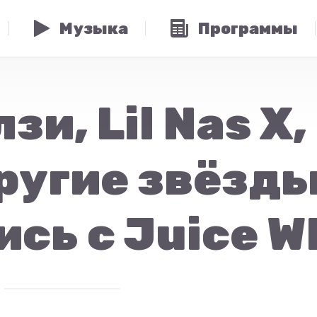
Музыка
Программы
зи, Lil Nas X
ругие звёзд
сь с Juice 