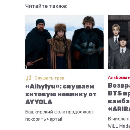
Читайте также:
Альбомы и
Слушать трек
Возвр
«Aihylyu»: слушаем
BTS п
хитовую новинку от
камбэ
AY YOLA
«ARIR
Башкирский фолк продолжает
В числе п
покорять чарты!
WiLL Made