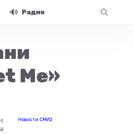
Радио
ани
et Me»
Новости СМИ2
et
ый