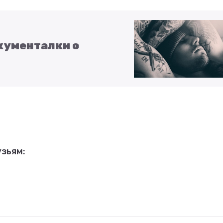
кументалки о
зьям: