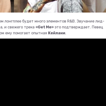
том лонгплее будет много элементов R&B. Звучание лид-
а, и свежего трека
«Get Me»
это подтверждает. Певец
том ему помогает опытная
Кейлани
.