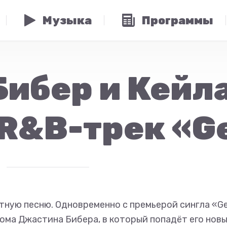
Музыка
Программы
ибер и Кейл
R&B-трек «G
ную песню. Одновременно с премьерой сингла «G
ома Джастина Бибера, в который попадёт его нов