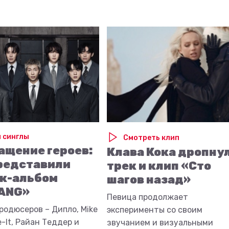
 синглы
Смотреть клип
ащение героев:
Клава Кока дропну
редставили
трек и клип «Сто
к-альбом
шагов назад»
ANG»
Певица продолжает
родюсеров – Дипло, Mike
эксперименты со своим
-It, Райан Теддер и
звучанием и визуальными