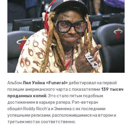
Альбом
Лил Уэйна «Funeral»
дебютировал на первой
позиции американского чарта с показателями
139 тысяч
проданных копий
. Это стало пятым подобным
достижением в карьере рэпера. Рэп-ветеран
обошёл Roddy Ricch'а и Эминема с их последними
успешными релизами, расположившимися на втором и
третьем местах соответственно.