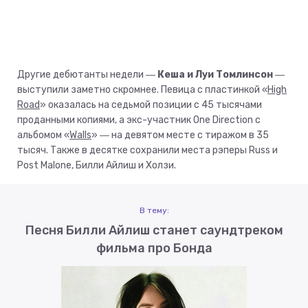
Другие дебютанты недели ―
Кеша и
Луи Томлинсон
―
выступили заметно скромнее. Певица с пластинкой «
High
Road
» оказалась на седьмой позиции с 45 тысячами
проданными копиями, а экс-участник One Direction с
альбомом «
Walls
» ― на девятом месте с тиражом в 35
тысяч. Также в десятке сохранили места рэперы Russ и
Post Malone, Билли Айлиш и Холзи.
В тему:
Песня Билли Айлиш станет саундтреком
фильма про Бонда