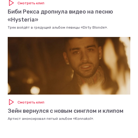
Смотреть клип
Биби Рекса дропнула видео на песню
«Hysteria»
Трек войдёт в грядущий альбом певицы «Dirty Blonde».
Смотреть клип
Зейн вернулся с новым синглом и клипом
Артист анонсировал пятый альбом «Konnakol».