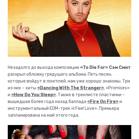
Незадолго до выхода композиции
«To Die For»
Сэм Смит
раскрыл обложку грядущего альбома. Пять песен,
которые войдут в лонгплей, нам уже хорошо знакомы. Три
из них – хиты
«Dancing With The Stranger»
, «Promises»
и
«How Do You Sleep»
. Также в треклисте пластинки –
вышедшая более года назад баллада
«Fire On Fire»
и
инструментальный EDM-трек «I Feel Love». Премьера
запланирована на май этого года.