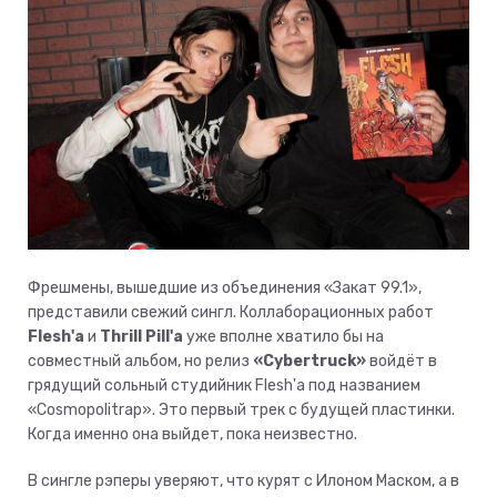
Фрешмены, вышедшие из объединения «Закат 99.1»,
представили свежий сингл. Коллаборационных работ
Flesh'a
и
Thrill Pill'a
уже вполне хватило бы на
совместный альбом, но релиз
«Cybertruck»
войдёт в
грядущий сольный студийник Flesh'a под названием
«Cosmopolitrap». Это первый трек с будущей пластинки.
Когда именно она выйдет, пока неизвестно.
В сингле рэперы уверяют, что курят с Илоном Маском, а в