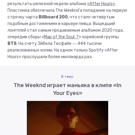
результаты релизной недели альбома
«After Hours»
.
Пластинка обеспечила The Weeknd'а попадание на первую
строчку чарта
Billboard 200
, что стало четвёртым
подобным достижением в карьере певца. Вышедший
лонгплей стал самым продаваемым альбомом 2020 года,
опередив сборы «
Map of the Soul: 7
» корейской группы
BTS
. На счету Эйбела Тесфайе ― 444 тысячи
реализованных копии. На одном только Spotify «After
Hours» прослушали более миллиарда раз.
В тему:
The Weeknd играет маньяка в клипе «In
Your Eyes»