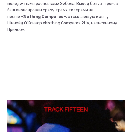
мелодичными распевками Эйбела. Выход бонус-треков
был анонсирован сразу тремя тизерами на
песню
«Nothing Compares»
, отсылающую к хиту
Шинейд О'Коннор «
Nothing Compares 2U
», написанному
Принсом.