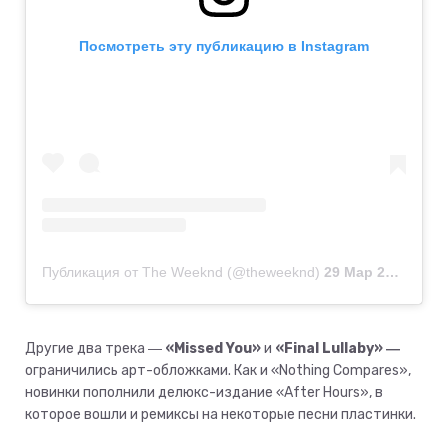
Посмотреть эту публикацию в Instagram
Публикация от The Weeknd (@theweeknd)
29 Мар 2020 в 6:05 PDT
Другие два трека ―
«Missed You»
и
«Final Lullaby» ―
ограничились арт-обложками. Как и «Nothing Compares»,
новинки пополнили делюкс-издание «After Hours», в
которое вошли и ремиксы на некоторые песни пластинки.