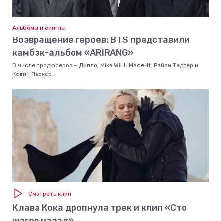
Альбомы и синглы
Возвращение героев: BTS представили
камбэк-альбом «ARIRANG»
В числе продюсеров – Дипло, Mike WiLL Made-It, Райан Теддер и
Кевин Паркер.
Смотреть клип
Клава Кока дропнула трек и клип «Сто
шагов назад»