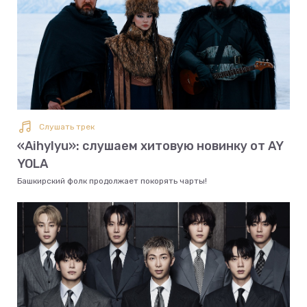
Слушать трек
«Aihylyu»: слушаем хитовую новинку от AY
YOLA
Башкирский фолк продолжает покорять чарты!