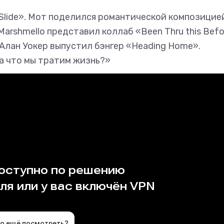
 Slide». Мот поделился романтической композицие
arshmello представил коллаб «Been Thru this Befo
. Алан Уокер выпустил бэнгер «Heading Home».
а что мы тратим жизнь?»