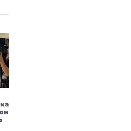
гка
Том
р