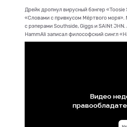
Дрейк дропнул вирусный бэнгер «Toosie
«Словами с привкусом Мёртвого моря». M
с рэперами Southside, Giggs и SAINt JHN
HammAli записал философский сингл «Н