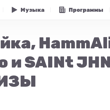
Музыка
Программы
йка, HammAli
o и SAINt JHN
ЛИЗЫ