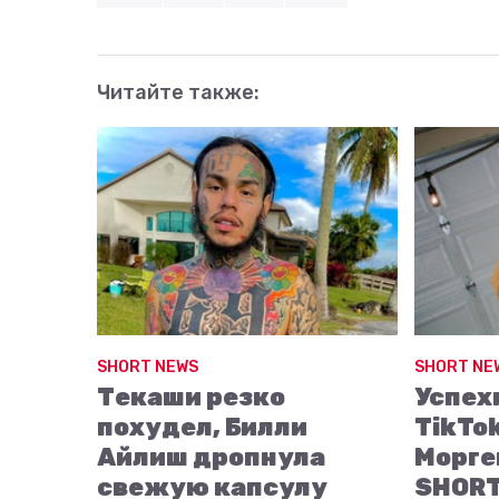
Читайте также:
SHORT NEWS
SHORT NE
Текаши резко
Успех
похудел, Билли
TikTo
Айлиш дропнула
Морге
свежую капсулу
SHORT