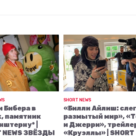
WS
SHORT NEWS
и Бибера в
«Билли Айлиш: сле
k, памятник
размытый мир», «
нштерну* |
и Джерри», трейле
 NEWS ЗВЁЗДЫ
«Круэллы» | SHORT