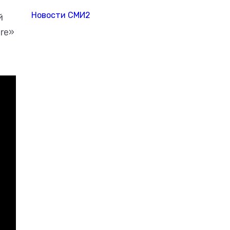
Новости СМИ2
й
re»