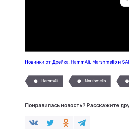
Новинки от Дрейка, HammAli, Marshmello и S
HammAli
Marshmello
Понравилась новость?
Расскажите дру