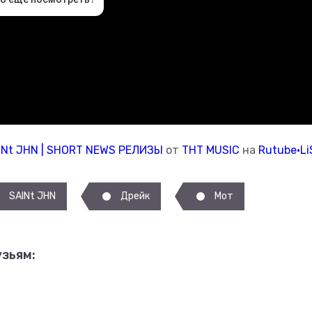
AINt JHN | SHORT NEWS РЕЛИЗЫ
от
ТНТ MUSIC
на
Rutube•Li
SAINt JHN
Дрейк
Мот
зьям: