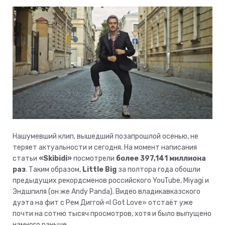
Нашумевший клип, вышедший позапрошлой осенью, не
теряет актуальности и сегодня. На момент написания
статьи
«Skibidi»
посмотрели
более 397,141 миллиона
раз
. Таким образом,
Little Big
за полтора года обошли
предыдущих рекордсменов российского YouTube, Miyagi и
Эндшпиля (он же Andy Panda). Видео владикавказского
дуэта на фит с Рем Диггой «I Got Love» отстаёт уже
почти на сотню тысяч просмотров, хотя и было выпущено
намного раньше.