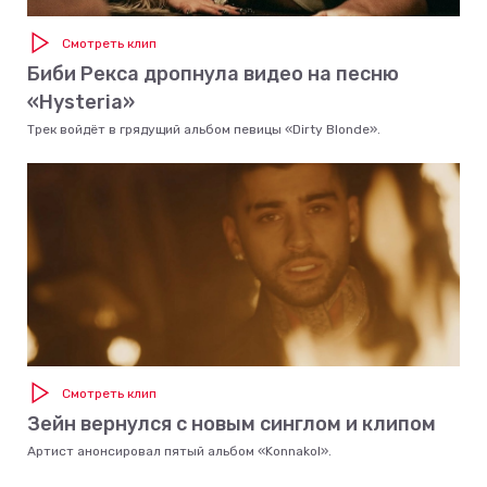
Смотреть клип
Биби Рекса дропнула видео на песню
«Hysteria»
Трек войдёт в грядущий альбом певицы «Dirty Blonde».
Смотреть клип
Зейн вернулся с новым синглом и клипом
Артист анонсировал пятый альбом «Konnakol».