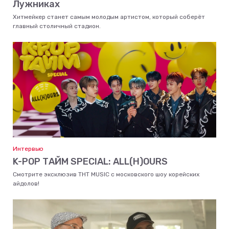
Лужниках
Хитмейкер станет самым молодым артистом, который соберёт
главный столичный стадион.
Интервью
K-POP ТАЙМ SPECIAL: ALL(H)OURS
Смотрите эксклюзив ТНТ MUSIC с московского шоу корейских
айдолов!