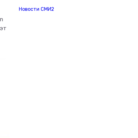
Новости СМИ2
On
уэт