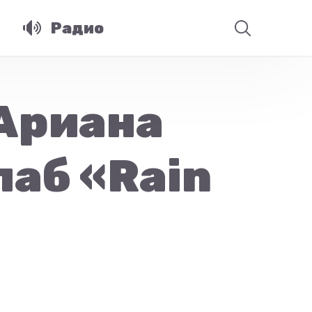
Радио
 Ариана
аб «Rain