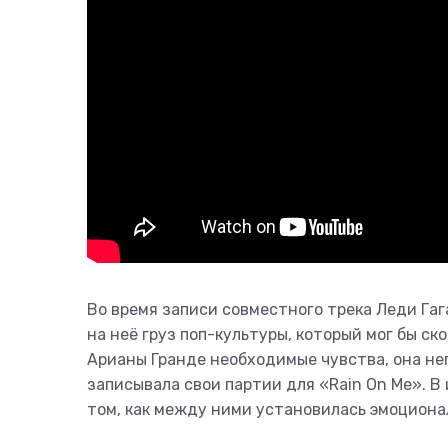
Во время записи совместного трека Леди Га
на неё груз поп-культуры, который мог бы ск
Арианы Гранде необходимые чувства, она неп
записывала свои партии для «Rain On Me». В 
том, как между ними установилась эмоциона