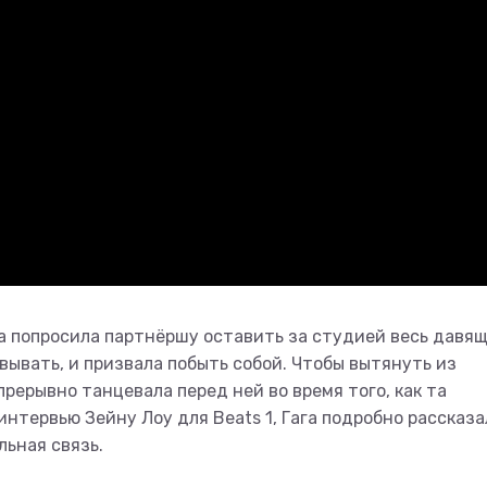
га попросила партнёршу оставить за студией весь давя
овывать, и призвала побыть собой. Чтобы вытянуть из
рерывно танцевала перед ней во время того, как та
интервью Зейну Лоу для Beats 1, Гага подробно рассказа
льная связь.