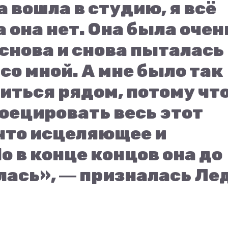
 вошла в студию, я всё
а она нет. Она была очен
снова и снова пыталась
о мной. А мне было так
иться рядом, потому чт
роецировать весь этот
ечто исцеляющее и
о в конце концов она до
лась», ― призналась Ле