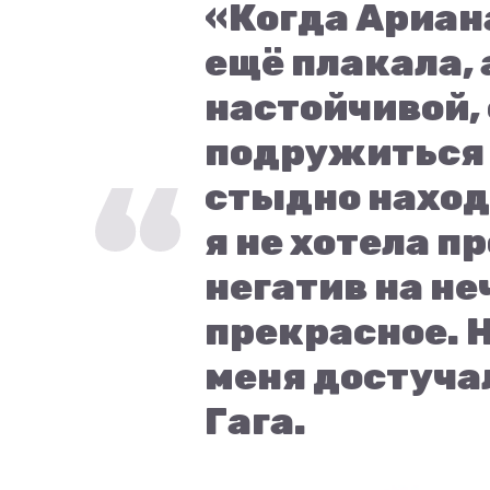
«Когда Ариана
ещё плакала, 
настойчивой, 
подружиться с
стыдно наход
я не хотела п
негатив на н
прекрасное. Н
меня достуча
Гага.