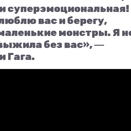
я и суперэмоциональная!
люблю вас и берегу,
маленькие монстры. Я н
выжила без вас», ―
 Гага.