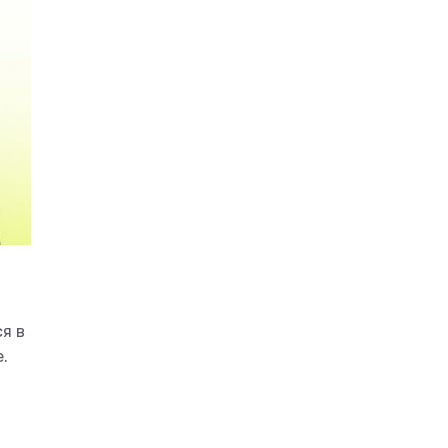
я в
.