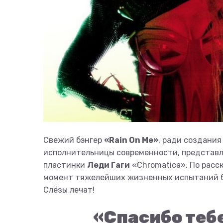
Свежий бэнгер
«Rain On Me»
, ради создания
исполнительницы современности, представле
пластинки
Леди Гаги
«Chromatica». По расс
момент тяжелейших жизненных испытаний бла
Слёзы лечат!
«Спасибо тебе