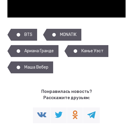
BTS
MONATIK
Ариана Гранде
Канье Уэст
Маша Вебер
Понравилась новость?
Расскажите друзьям: