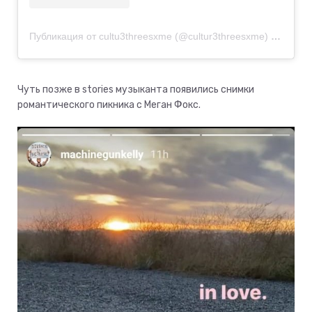
Публикация от cultu3threesxme (@cultur3threesxme)
17 Июн 
Чуть позже в stories музыканта появились снимки
романтического пикника с Меган Фокс.