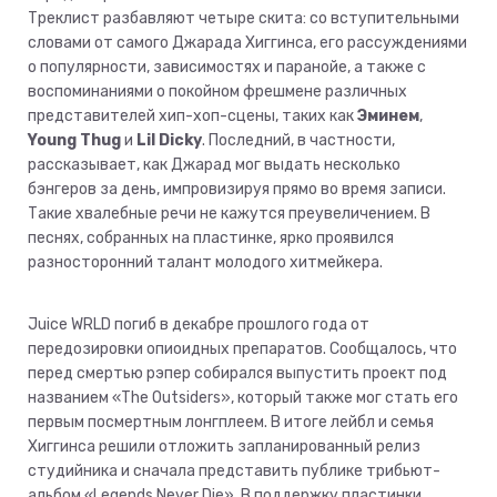
Треклист разбавляют четыре скита: со вступительными
словами от самого Джарада Хиггинса, его рассуждениями
о популярности, зависимостях и паранойе, а также с
воспоминаниями о покойном фрешмене различных
представителей хип-хоп-сцены, таких как
Эминем
,
Young Thug
и
Lil Dicky
. Последний, в частности,
рассказывает, как Джарад мог выдать несколько
бэнгеров за день, импровизируя прямо во время записи.
Такие хвалебные речи не кажутся преувеличением. В
песнях, собранных на пластинке, ярко проявился
разносторонний талант молодого хитмейкера.
Juice WRLD погиб в декабре прошлого года от
передозировки опиоидных препаратов. Сообщалось, что
перед смертью рэпер собирался выпустить проект под
названием «The Outsiders», который также мог стать его
первым посмертным лонгплеем. В итоге лейбл и семья
Хиггинса решили отложить запланированный релиз
студийника и сначала представить публике трибьют-
альбом «Legends Never Die». В поддержку пластинки