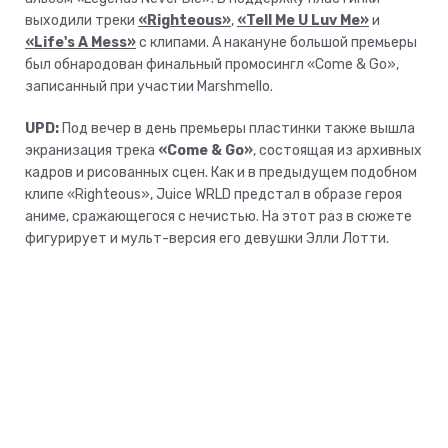
выходили треки
«Righteous»
,
«Tell Me U Luv Me»
и
«Life's A Mess»
с клипами. А накануне большой премьеры
был обнародован финальный промосингл «Come & Go»,
записанный при участии Marshmello.
UPD:
Под вечер в день премьеры пластинки также вышла
экранизация трека
«Come & Go»
, состоящая из архивных
кадров и рисованных сцен. Как и в предыдущем подобном
клипе «Righteous», Juice WRLD предстал в образе героя
аниме, сражающегося с нечистью. На этот раз в сюжете
фигурирует и мульт-версия его девушки Элли Лотти.