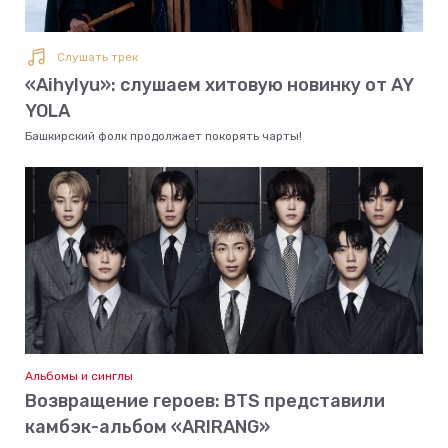
Слушать трек
«Aihylyu»: слушаем хитовую новинку от AY
YOLA
Башкирский фолк продолжает покорять чарты!
Альбомы и синглы
Возвращение героев: BTS представили
камбэк-альбом «ARIRANG»