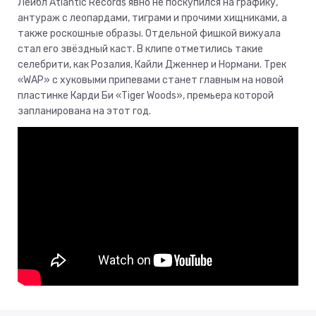
Лейбл Atlantic Records явно не поскупился на графику,
антураж с леопардами, тиграми и прочими хищниками, а
также роскошные образы. Отдельной фишкой вижуала
стал его звёздный каст. В клипе отметились такие
селебрити, как Розалия, Кайли Дженнер и Нормани. Трек
«WAP» с хуковыми припевами станет главным на новой
пластинке Карди Би «Tiger Woods», премьера которой
запланирована на этот год.