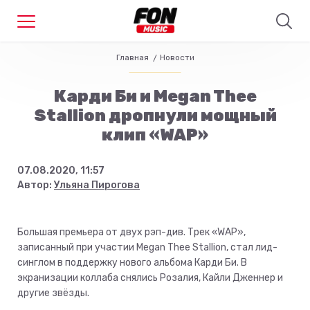
Главная
Новости
Карди Би и Megan Thee
Stallion дропнули мощный
клип «WAP»
07.08.2020, 11:57
Автор:
Ульяна Пирогова
Большая премьера от двух рэп-див. Трек «WAP»,
записанный при участии Megan Thee Stallion, стал лид-
синглом в поддержку нового альбома Карди Би. В
экранизации коллаба снялись Розалия, Кайли Дженнер и
другие звёзды.