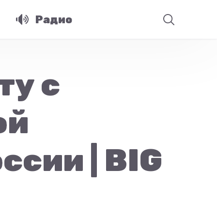
Радио
ту с
ой
ссии | BIG