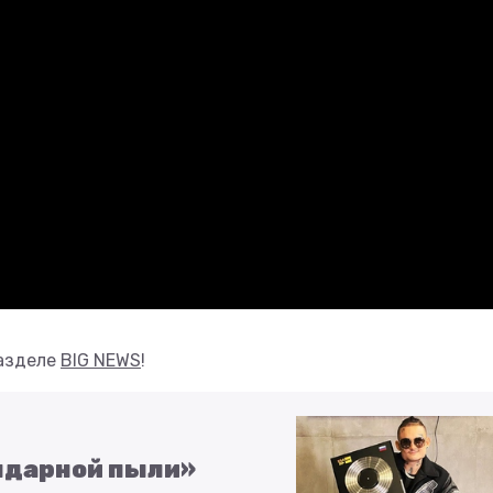
разделе
BIG NEWS
!
ендарной пыли»