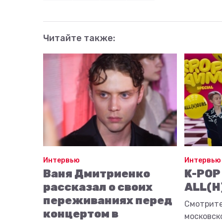
Читайте также:
Интервью
Интервью
Ваня Дмитриенко
K-POP
рассказал о своих
ALL(H
переживаниях перед
Смотрите
концертом в
московск