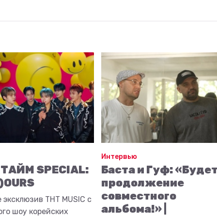
Интервью
 ТАЙМ SPECIAL:
Баста и Гуф: «Буде
)OURS
продолжение
совместного
 эксклюзив ТНТ MUSIC с
альбома!» |
ого шоу корейских