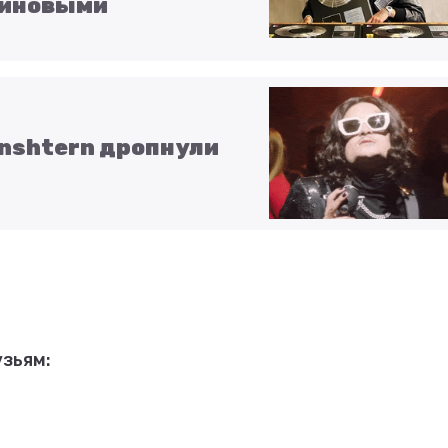
тиновыми
enshtern дропнули
зьям: