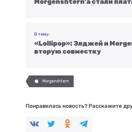
Morgenshtern'а стали пла
В тему:
«Lollipop»: Элджей и Morg
вторую совместку
Morgenshtern
Понравилась новость?
Расскажите дру