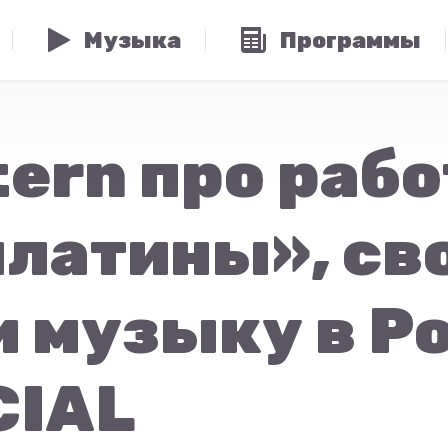
Музыка
Программы
ern про рабо
платины», св
 музыку в Ро
CIAL