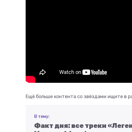
Ещё больше контента со звёздами ищите в 
В тему:
Факт дня: все треки «Лег