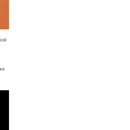
вой
же