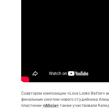
Соавтором композиции «Love Looks Better» в
финальным синглом нового студийника Алиши
пластинки
«Alicia»
также участвовали Калид,