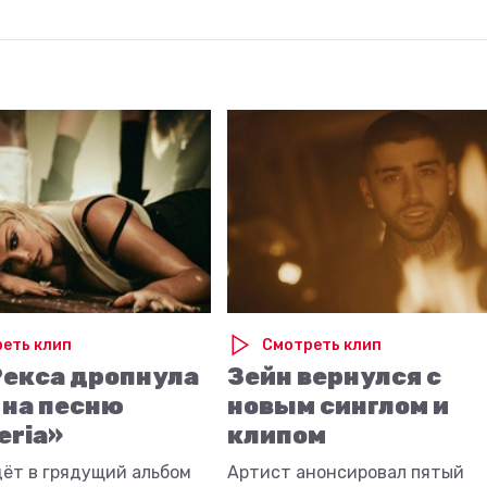
еть клип
Смотреть клип
Рекса дропнула
Зейн вернулся с
 на песню
новым синглом и
eria»
клипом
дёт в грядущий альбом
Артист анонсировал пятый