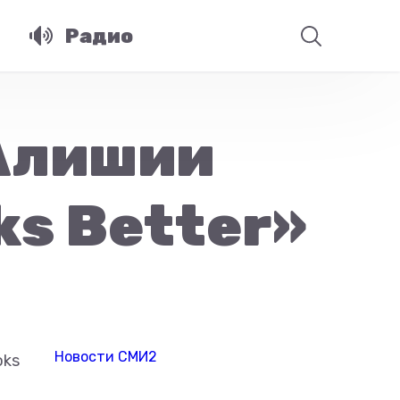
Радио
Алишии
ks Better»
Новости СМИ2
oks