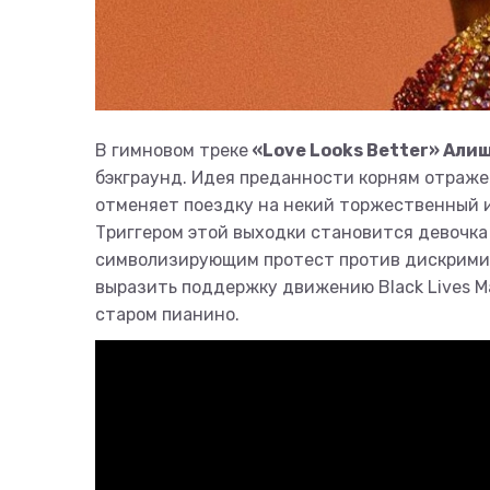
В гимновом треке
«Love Looks Better» Али
бэкграунд. Идея преданности корням отраже
отменяет поездку на некий торжественный и
Триггером этой выходки становится девочка
символизирующим протест против дискримин
выразить поддержку движению Black Lives Ma
старом пианино.