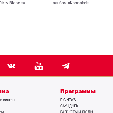
irty Blonde».
альбом «Konnakol».
ыка
Программы
и синглы
BIG NEWS
САУНДЧЕК
ты
ГАДЖЕТЫ И ЛЮДИ