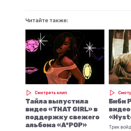
Читайте также:
Смотреть клип
Смотр
Тайла выпустила
Биби 
видео «THAT GIRL» в
видео
поддержку свежего
«Hyst
альбома «A*POP»
Трек вой