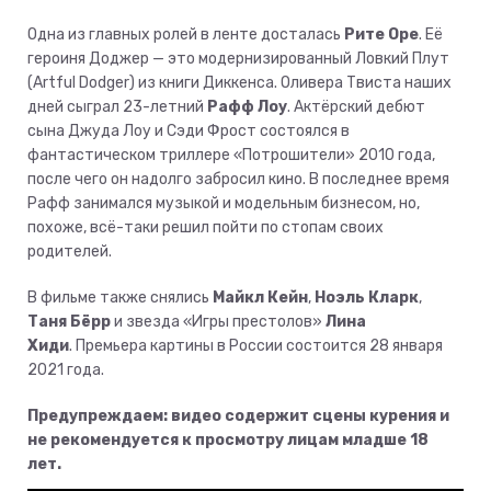
Одна из главных ролей в ленте досталась
Рите Оре
. Её
героиня Доджер — это модернизированный Ловкий Плут
(Artful Dodger) из книги Диккенса. Оливера Твиста наших
дней сыграл 23-летний
Рафф Лоу
. Актёрский дебют
сына Джуда Лоу и Сэди Фрост состоялся в
фантастическом триллере «Потрошители» 2010 года,
после чего он надолго забросил кино. В последнее время
Рафф занимался музыкой и модельным бизнесом, но,
похоже, всё-таки решил пойти по стопам своих
родителей.
В фильме также снялись
Майкл Кейн
,
Ноэль Кларк
,
Таня Бёрр
и звезда «Игры престолов»
Лина
Хиди
. Премьера картины в России состоится 28 января
2021 года.
Предупреждаем: видео содержит сцены курения и
не рекомендуется к просмотру лицам младше 18
лет.