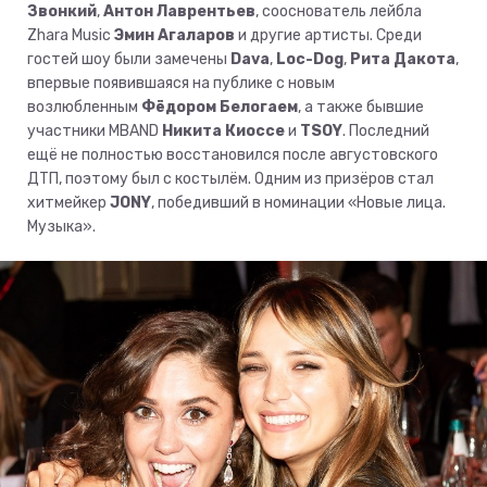
Звонкий
,
Антон Лаврентьев
, сооснователь лейбла
Zhara Music
Эмин Агаларов
и другие артисты. Среди
гостей шоу были замечены
Dava
,
Loc-Dog
,
Рита Дакота
,
впервые появившаяся на публике с новым
возлюбленным
Фёдором Белогаем
, а также бывшие
участники MBAND
Никита Киоссе
и
TSOY
. Последний
ещё не полностью восстановился после августовского
ДТП, поэтому был с костылём. Одним из призёров стал
хитмейкер
JONY
, победивший в номинации «Новые лица.
Музыка».