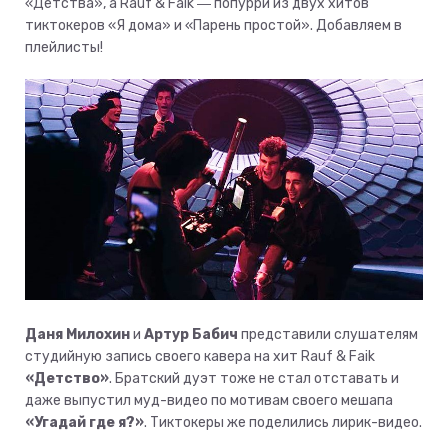
«Детства», а Rauf & Faik ― попурри из двух хитов
тиктокеров «Я дома» и «Парень простой». Добавляем в
плейлисты!
Даня Милохин
и
Артур Бабич
представили слушателям
студийную запись своего кавера на хит Rauf & Faik
«Детство»
. Братский дуэт тоже не стал отставать и
даже выпустил муд-видео по мотивам своего мешапа
«Угадай где я?»
. Тиктокеры же поделились лирик-видео.