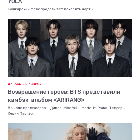
YOLA
Башкирский фолк продолжает покорять чарты!
Альбомы и синглы
Возвращение героев: BTS представили
камбэк-альбом «ARIRANG»
В числе продюсеров – Дипло, Mike WiLL Made-It, Райан Теддер и
Кевин Паркер.