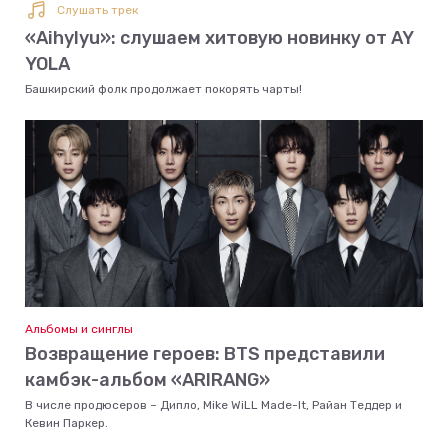
Слушать трек
«Aihylyu»: слушаем хитовую новинку от AY
YOLA
Башкирский фолк продолжает покорять чарты!
Альбомы и синглы
Возвращение героев: BTS представили
камбэк-альбом «ARIRANG»
В числе продюсеров – Дипло, Mike WiLL Made-It, Райан Теддер и
Кевин Паркер.