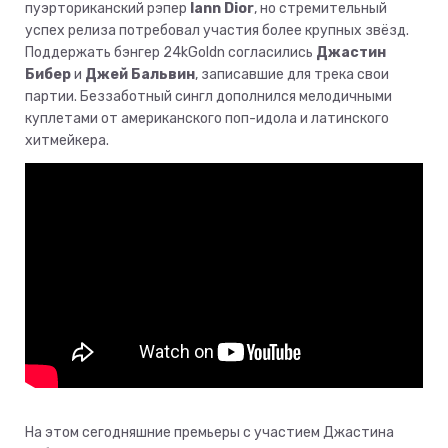
пуэрториканский рэпер
Iann Dior
, но стремительный
успех релиза потребовал участия более крупных звёзд.
Поддержать бэнгер 24kGoldn согласились
Джастин
Бибер
и
Джей Бальвин
, записавшие для трека свои
партии. Беззаботный сингл дополнился мелодичными
куплетами от американского поп-идола и латинского
хитмейкера.
На этом сегодняшние премьеры с участием Джастина