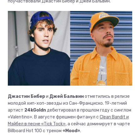
поучаствовали Джастин Бибер и Джей Бальвин.
Джастин Бибер
и
Джей Бальвин
отметились в релизе
молодой хип-хоп-звезды из Сан-Франциско. 19-летний
артист
24kGoldn
дебютировал в прошлом году с синглом
«Valentino». В августе фрешмен фитанул с
Clean Bandit и
Мэйбел в песне «Tick Tock»
, а сейчас доминирует в чарте
Billboard Hot 100 с треком
«Mood»
.