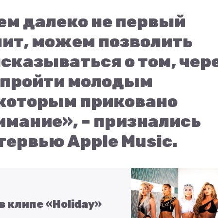
м далеко не первый
чит, можем позволить
сказываться о том, чер
 пройти молодым
которым приковано
имание», – признались
нтервью Apple Music.
в клипе «Holiday»