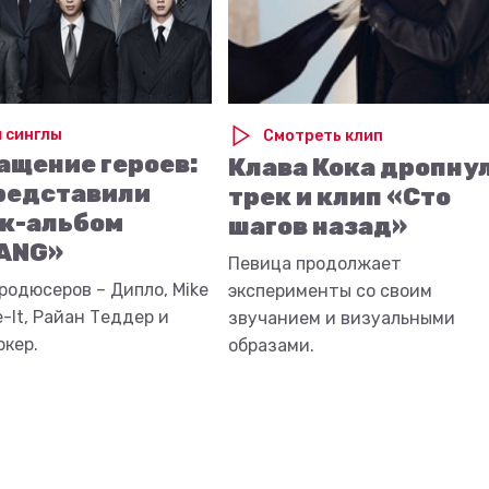
 синглы
Смотреть клип
ащение героев:
Клава Кока дропну
редставили
трек и клип «Сто
к-альбом
шагов назад»
ANG»
Певица продолжает
родюсеров – Дипло, Mike
эксперименты со своим
-It, Райан Теддер и
звучанием и визуальными
ркер.
образами.