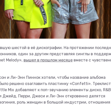
авшую шестой в её дискографии. На протяжении послед
онников, один за другим представляя синглы в поддер
eet Melody»,
вышел в прошлом месяце
вместе с чувстве
он и Ли-Энн Пиннок хотели, чтобы название альбома
было решено озаглавить пластинку «Confetti». Треклист
ittle Mix добавляют к поп-звучанию элементы диско, R&B
и Джейд, Перри, Джеси и Ли-Энн откровенно делятся
зогиния, роль женщин в большой индустрии, отношения