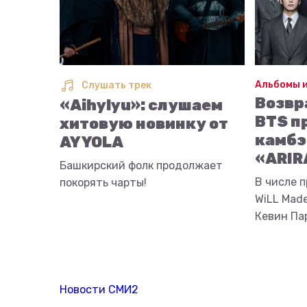
Альбомы и
Слушать трек
Возвр
«Aihylyu»: слушаем
BTS п
хитовую новинку от
камбэ
AY YOLA
«ARIR
Башкирский фолк продолжает
В числе п
покорять чарты!
WiLL Made
Кевин Па
Новости СМИ2