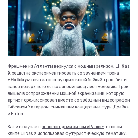
Фрешмен из Атланты вернулся с мощным релизом.
Lil Nas
X
решил не экспериментировать со звучанием трека
«Holiday»
, взяв за основу привычный бойкий трэп-бит и
напев поверх него легко запоминающуюся мелодию. Трек
вышел в сопровождении мощной экранизации, которую
артист срежиссировал вместе со звёздным видеографом
Гибсоном Хазардом, снимавшим концертные туры Дрейка
и Future.
Как и в случае с
прошлогодним хитом «Panini»
, в новом
клипе Lil Nas X использовал футуристическую тематику.