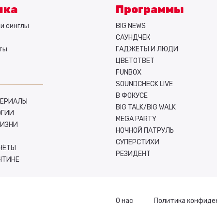
ыка
Программы
и синглы
BIG NEWS
САУНДЧЕК
ты
ГАДЖЕТЫ И ЛЮДИ
ЦВЕТОТВЕТ
FUNBOX
SOUNDCHECK LIVE
В ФОКУСЕ
СЕРИАЛЫ
BIG TALK/BIG WALK
ОГИИ
MEGA PARTY
ЖИЗНИ
НОЧНОЙ ПАТРУЛЬ
СУПЕРСТИХИ
ЧЁТЫ
РЕЗИДЕНТ
НТИНЕ
О нас
Политика конфиде