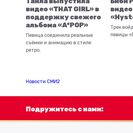
Тайла выпустила
Биби 
видео «THAT GIRL» в
видео
поддержку свежего
«Hyst
альбома «A*POP»
Трек вой
певицы «D
Певица соединила реальные
съёмки и анимацию в стиле
ретро.
Новости СМИ2
Подружитесь с нами: