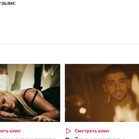
зьям:
еть клип
Смотреть клип