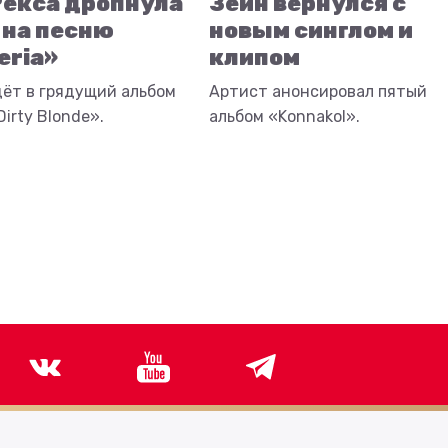
Рекса дропнула
Зейн вернулся с
 на песню
новым синглом и
eria»
клипом
дёт в грядущий альбом
Артист анонсировал пятый
irty Blonde».
альбом «Konnakol».