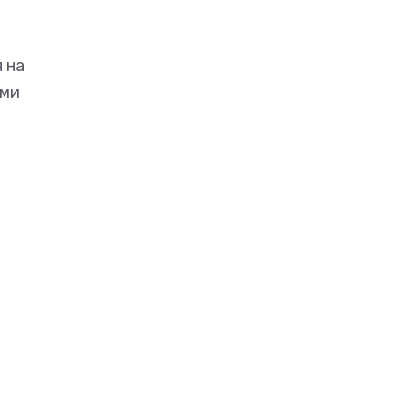
 на
ями