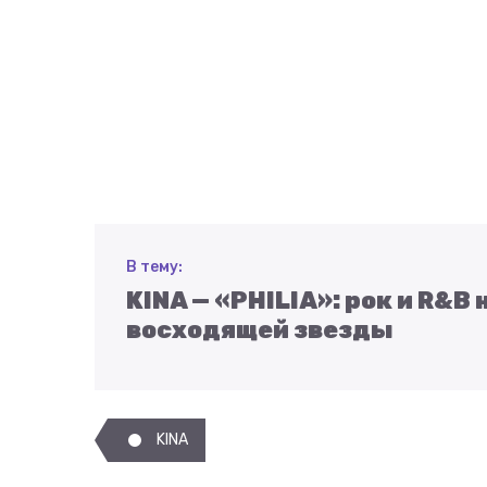
В тему:
KINA — «PHILIA»: рок и R&B
восходящей звезды
KINA