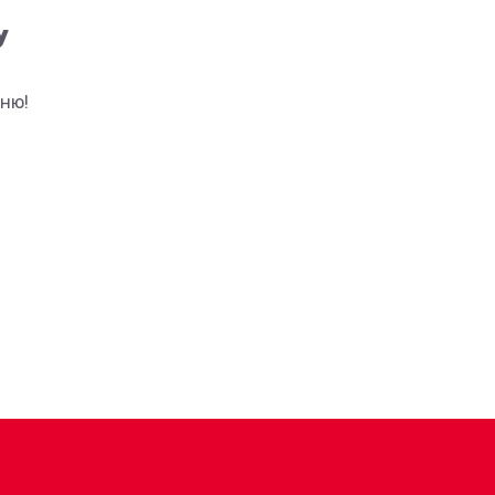
у
ню!