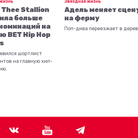
 жизнь
Звёздная жизнь
Thee Stallion
Адель меняет сцен
ила больше
на ферму
 номинаций на
Поп-дива переезжает в дерев
ю BET Hip Hop
s
оявился шортлист
нтов на главную хип-
ию.