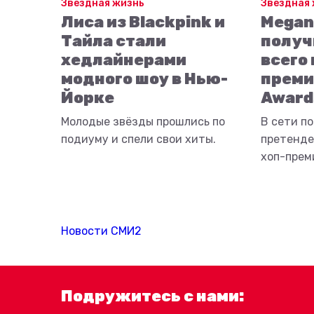
Звёздная жизнь
Звёздная
Лиса из Blackpink и
Megan 
Тайла стали
получ
хедлайнерами
всего
модного шоу в Нью-
преми
Йорке
Award
Молодые звёзды прошлись по
В сети п
подиуму и спели свои хиты.
претенде
хоп-прем
Новости СМИ2
Подружитесь с нами: