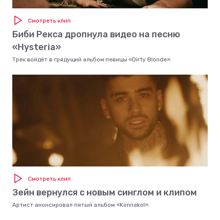
Смотреть клип
Биби Рекса дропнула видео на песню
«Hysteria»
Трек войдёт в грядущий альбом певицы «Dirty Blonde».
Смотреть клип
Зейн вернулся с новым синглом и клипом
Артист анонсировал пятый альбом «Konnakol».