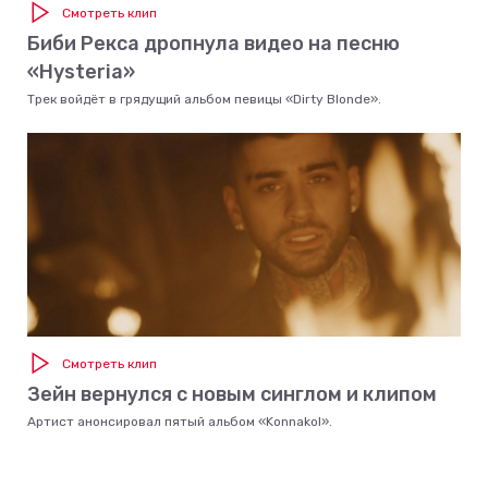
Смотреть клип
Биби Рекса дропнула видео на песню
«Hysteria»
Трек войдёт в грядущий альбом певицы «Dirty Blonde».
Смотреть клип
Зейн вернулся с новым синглом и клипом
Артист анонсировал пятый альбом «Konnakol».