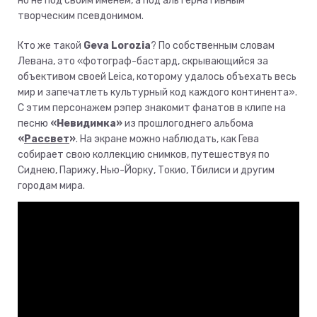
но не под своим именем, а под альтернативным
творческим псевдонимом.
Кто же такой
Geva Lorozia
? По собственным словам
Левана, это «фотограф-бастард, скрывающийся за
объективом своей Leica, которому удалось объехать весь
мир и запечатлеть культурный код каждого континента».
С этим персонажем рэпер знакомит фанатов в клипе на
песню
«Невидимка»
из прошлогоднего альбома
«
Рассвет
»
. На экране можно наблюдать, как Гева
собирает свою коллекцию снимков, путешествуя по
Сиднею, Парижу, Нью-Йорку, Токио, Тбилиси и другим
городам мира.