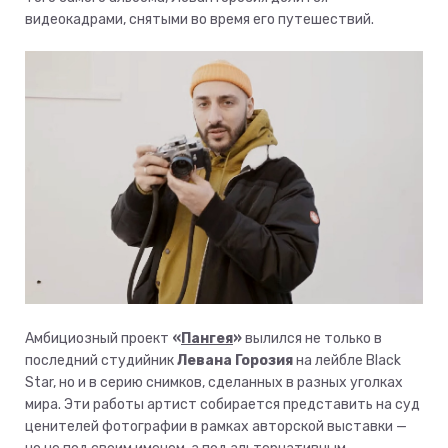
видеокадрами, снятыми во время его путешествий.
Амбициозный проект
«
Пангея
»
вылился не только в
последний студийник
Левана Горозия
на лейбле Black
Star, но и в серию снимков, сделанных в разных уголках
мира. Эти работы артист собирается представить на суд
ценителей фотографии в рамках авторской выставки —