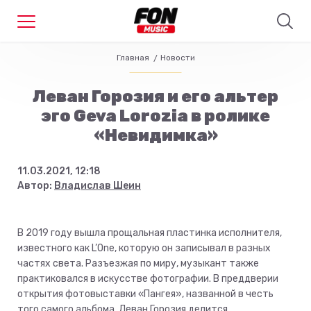
Главная
Новости
Леван Горозия и его альтер
эго Geva Lorozia в ролике
«Невидимка»
11.03.2021, 12:18
Автор:
Владислав Шеин
В 2019 году вышла прощальная пластинка исполнителя,
известного как L’One, которую он записывал в разных
частях света. Разъезжая по миру, музыкант также
практиковался в искусстве фотографии. В преддверии
открытия фотовыставки «Пангея», названной в честь
того самого альбома, Леван Горозия делится