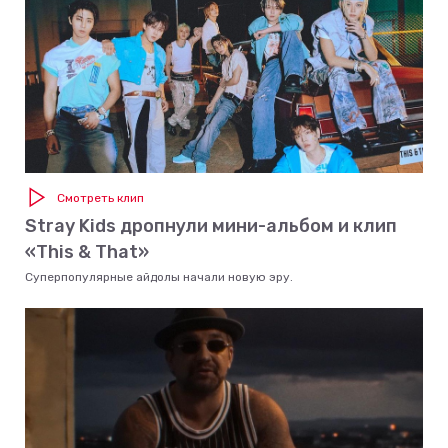
Смотреть клип
Stray Kids дропнули мини-альбом и клип
«This & That»
Суперпопулярные айдолы начали новую эру.