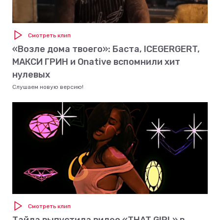
Смотреть клип
«Возле дома твоего»: Баста, ICEGERGERT,
МАКСИ ГРИН и Onative вспомнили хит
нулевых
Слушаем новую версию!
Смотреть клип
Тайла выпустила видео «THAT GIRL» в