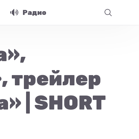
Радио
а»,
, трейлер
а» | SHORT