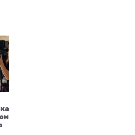
гка
Том
р