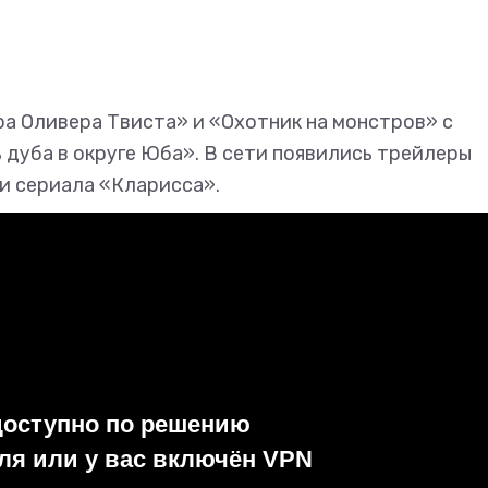
а Оливера Твиста» и «Охотник на монстров» с
 дуба в округе Юба». В сети появились трейлеры
и сериала «Кларисса».