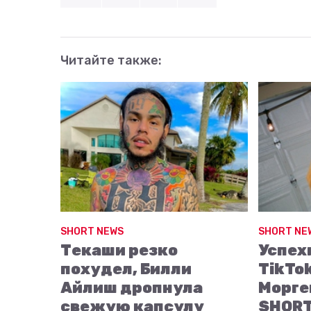
Читайте также:
SHORT NEWS
SHORT NE
Текаши резко
Успех
похудел, Билли
TikTo
Айлиш дропнула
Морге
свежую капсулу
SHORT