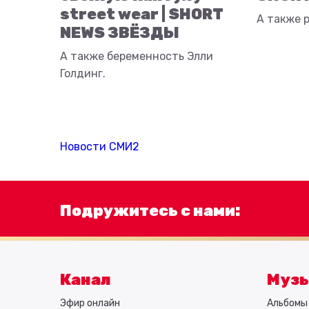
street wear | SHORT
А также р
NEWS ЗВЁЗДЫ
А также беременность Элли
Голдинг.
Новости СМИ2
Подружитесь с нами:
Канал
Муз
Эфир онлайн
Альбомы 