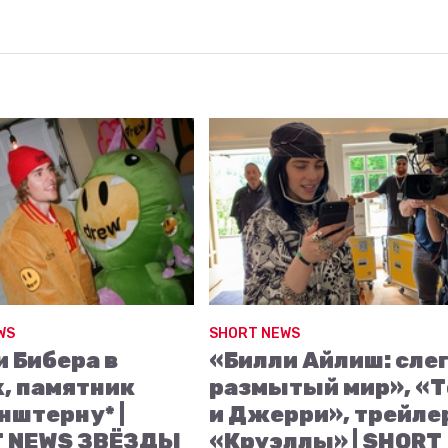
WS
SHORT NEWS
и Бибера в
«Билли Айлиш: сле
k, памятник
размытый мир», «
нштерну* |
и Джерри», трейле
 NEWS ЗВЁЗДЫ
«Круэллы» | SHORT