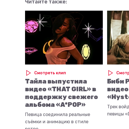
Читайте также:
Смотреть клип
Смотр
Тайла выпустила
Биби 
видео «THAT GIRL» в
видео
поддержку свежего
«Hyst
альбома «A*POP»
Трек вой
певицы «D
Певица соединила реальные
съёмки и анимацию в стиле
ретро.