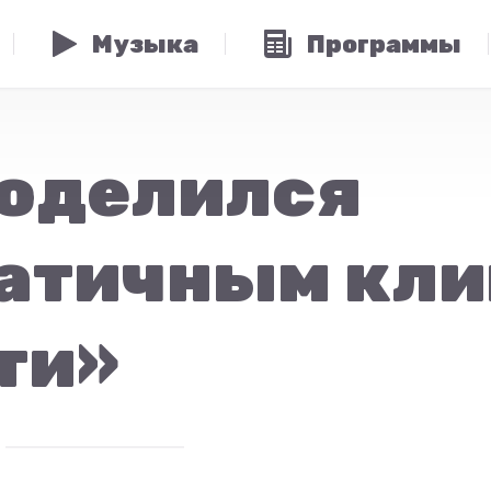
Музыка
Программы
поделился
атичным кли
ти»