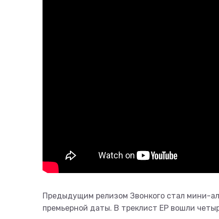
Предыдущим релизом Звонкого стал мини-а
премьерной даты. В треклист EP вошли четыр