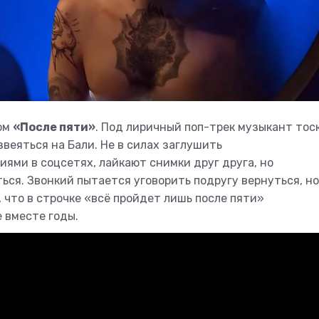
ом
«После пяти»
. Под лиричный поп-трек музыкант тос
звеяться на Бали. Не в силах заглушить
ями в соцсетях, лайкают снимки друг друга, но
ься. Звонкий пытается уговорить подругу вернуться, но
, что в строчке «всё пройдет лишь после пяти»
е вместе годы.