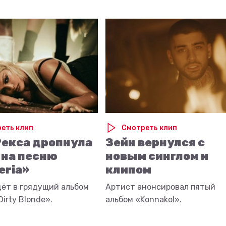
еть клип
Смотреть клип
Рекса дропнула
Зейн вернулся с
 на песню
новым синглом и
eria»
клипом
дёт в грядущий альбом
Артист анонсировал пятый
irty Blonde».
альбом «Konnakol».