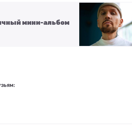
ичный мини-альбом
зьям: