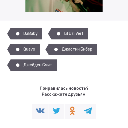
DaBaby
Lil Uzi Vert
Quavo
Джастин Бибер
Джейден Смит
Понравилась новость?
Расскажите друзьям: