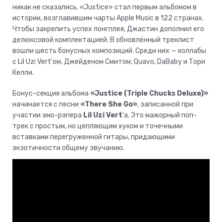
никак не сказались. «Justice» стал первым альбомом в
истории, возглавившим чарты Apple Music в 122 странах.
Чтобы закрепить успех лонгплея, Джастин дополнил его
делюксовой комплектацией. В обновлённый треклист
вошли шесть бонусных композиций. Среди них — коллабы
с Lil Uzi Vert'ом, Джейденом Смитом, Quavo, DaBaby и Тори
Келли.
Бонус-секция альбома
«Justice (Triple Chucks Deluxe)»
начинается с песни
«There She Go»
, записанной при
участии эмо-рэпера
Lil Uzi Vert
'а. Это мажорный поп-
трек с простым, но цепляющим хуком и точечными
вставками перегруженной гитары, придающими
экзотичности общему звучанию.