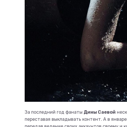
За последний год фанаты
Дины Саевой
неск
переставая выкладывать контент. А в январе 
передав ведение своих аккаунтов своему и ко