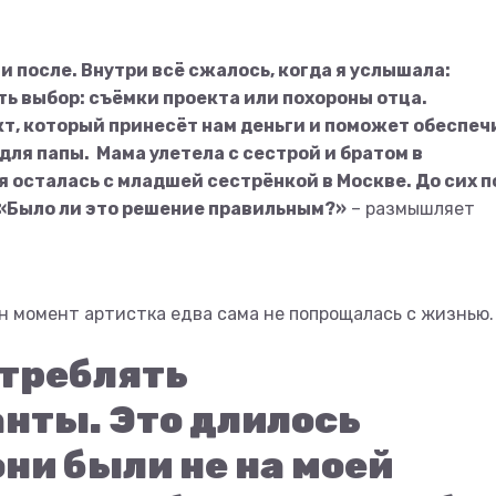
и после. Внутри всё сжалось, когда я услышала:
ть выбор: съёмки проекта или похороны отца.
кт, который принесёт нам деньги и поможет обеспеч
 для папы. Мама улетела с сестрой и братом в
 я осталась с младшей сестрёнкой в Москве. До сих п
: «Было ли это решение правильным?»
– размышляет
ин момент артистка едва сама не попрощалась с жизнью.
отреблять
нты. Это длилось
 они были не на моей