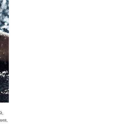
й,
ния,