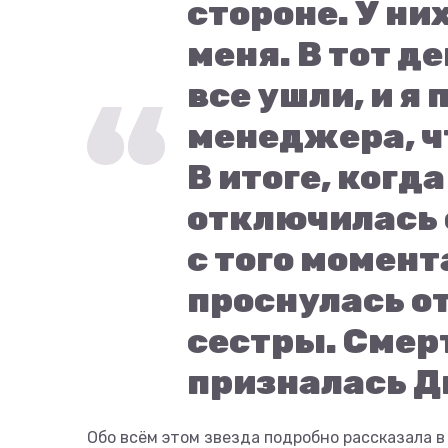
стороне. У ни
меня. В тот д
все ушли, и я
менеджера, ч
В итоге, когда
отключилась о
с того момент
проснулась о
сестры. Смерт
призналась Д
Обо всём этом звезда подробно рассказала в