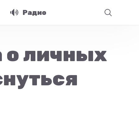
Радио
 о личных
снуться