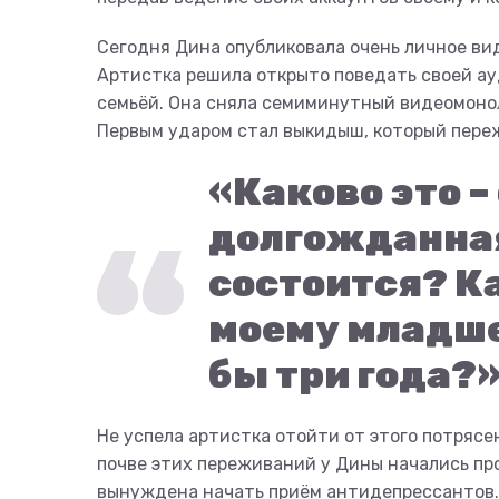
Сегодня Дина опубликовала очень личное вид
Артистка решила открыто поведать своей ау
семьёй. Она сняла семиминутный видеомонол
Первым ударом стал выкидыш, который пере
«Каково это –
долгожданная
состоится? Ка
моему младше
бы три года?»
Не успела артистка отойти от этого потрясен
почве этих переживаний у Дины начались про
вынуждена начать приём антидепрессантов.