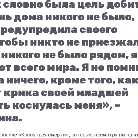
х словно была цель доби
ень дома никого не было,
 предупредила своего
тобы никто не приезжал
 никого не было рядом, я
т всего мира. Я не пом
а ничего, кроме того, ка
т крика своей младшей
ь коснулась меня», –
ина.
 ролике «Коснуться смерти», который, несмотря ни на ч