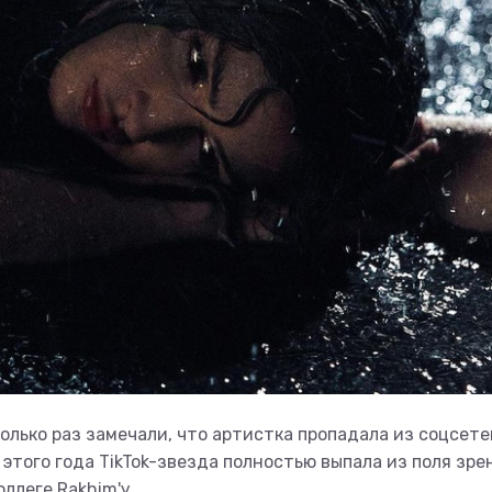
олько раз замечали, что артистка пропадала из соцсете
этого года TikTok-звезда полностью выпала из поля зре
ллеге Rakhim'у.