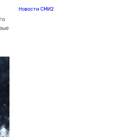
Новости СМИ2
то
рвые