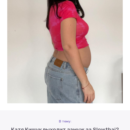
В тему:
Катя Кищук выходит замуж за Slowthai?