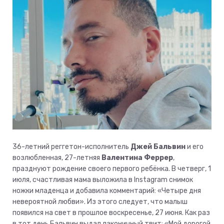
36-летний реггетон-исполнитель
Джей Бальвин
и его
возлюбленная, 27-летняя
Валентина Феррер
,
празднуют рождение своего первого ребёнка. В четверг, 1
июля, счастливая мама выложила в Instagram снимок
ножки младенца и добавила комментарий: «Четыре дня
невероятной любви». Из этого следует, что малыш
появился на свет в прошлое воскресенье, 27 июня. Как раз
в тот день Бальвин выдал лаконичный твит: «Мой дорогой