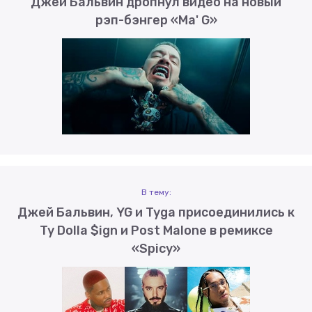
Джей Бальвин дропнул видео на новый
рэп-бэнгер «Ma' G»
В тему:
Джей Бальвин, YG и Tyga присоединились к
Ty Dolla $ign и Post Malone в ремиксе
«Spicy»