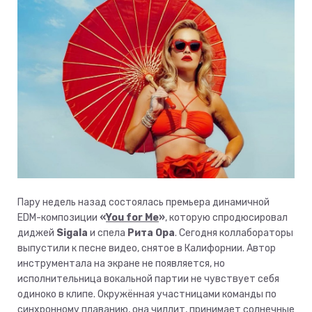
Пару недель назад состоялась премьера динамичной
EDM-композиции
«
You for Me
»
, которую спродюсировал
диджей
Sigala
и спела
Рита Ора
. Сегодня коллабораторы
выпустили к песне видео, снятое в Калифорнии. Автор
инструментала на экране не появляется, но
исполнительница вокальной партии не чувствует себя
одиноко в клипе. Окружённая участницами команды по
синхронному плаванию, она чиллит, принимает солнечные