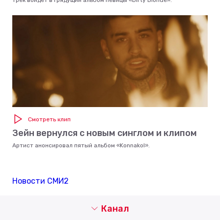
Трек войдёт в грядущий альбом певицы «Dirty Blonde».
Смотреть клип
Зейн вернулся с новым синглом и клипом
Артист анонсировал пятый альбом «Konnakol».
Новости СМИ2
Канал