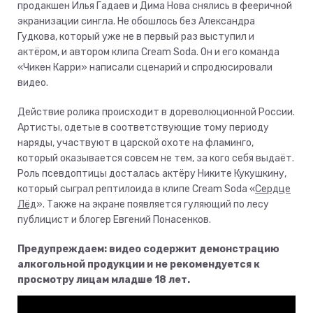
продакшен Илья Гадаев и Дима Нова снялись в фееричной
экранизации сингла. Не обошлось без Александра
Гудкова, который уже не в первый раз выступил и
актёром, и автором клипа Cream Soda. Он и его команда
«Чикен Карри» написали сценарий и спродюсировали
видео.
Действие ролика происходит в дореволюционной России.
Артисты, одетые в соответствующие тому периоду
наряды, участвуют в царской охоте на фламинго,
который оказывается совсем не тем, за кого себя выдаёт.
Роль псевдоптицы досталась актёру Никите Кукушкину,
который сыграл рептилоида в клипе Cream Soda «
Сердце
Лёд
». Также на экране появляется гуляющий по лесу
публицист и блогер Евгений Понасенков.
Предупреждаем: видео содержит демонстрацию
алкогольной продукции и не рекомендуется к
просмотру лицам младше 18 лет.