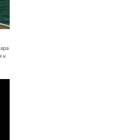
дара
я к