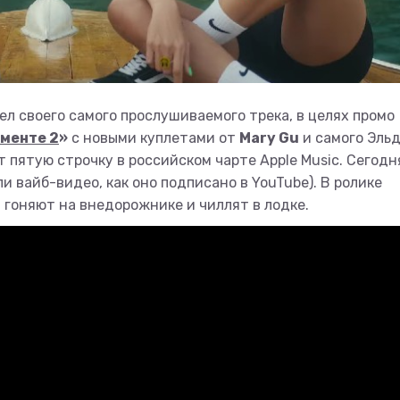
ел своего самого прослушиваемого трека, в целях промо
оменте 2
»
с новыми куплетами от
Mary Gu
и самого Эль
 пятую строчку в российском чарте Apple Music. Сегодн
 вайб-видео, как оно подписано в YouTube). В ролике
 гоняют на внедорожнике и чиллят в лодке.