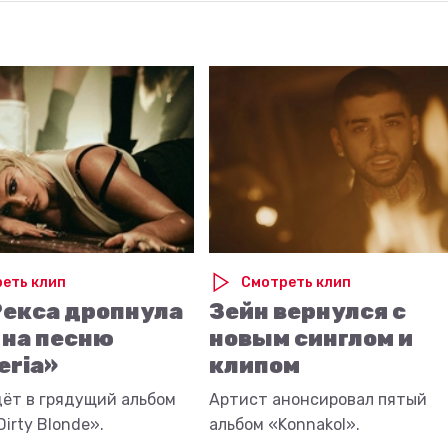
еть клип
Смотреть клип
Рекса дропнула
Зейн вернулся с
 на песню
новым синглом и
eria»
клипом
дёт в грядущий альбом
Артист анонсировал пятый
irty Blonde».
альбом «Konnakol».