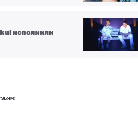
rkul исполнили
зьям: