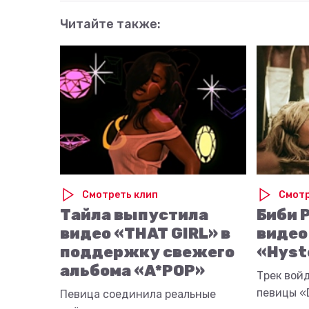
Читайте также:
Смотреть клип
Смотр
Тайла выпустила
Биби 
видео «THAT GIRL» в
видео
поддержку свежего
«Hyst
альбома «A*POP»
Трек вой
певицы «D
Певица соединила реальные