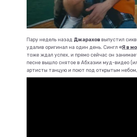
Пару недель назад
Джарахов
выпустил сикв
удалив оригинал на один день. Сингл
«
Я в м
тоже ждал успех, и прямо сейчас он занимает
песне вышло снятое в Абхазии муд-видео (или
артисты танцую и поют под открытым небом,