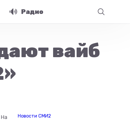
Радио
дают вайб
2»
Новости СМИ2
 На