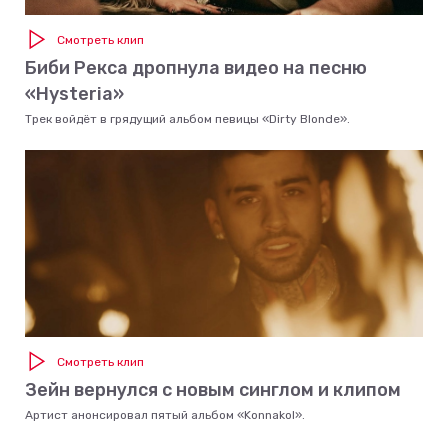
Смотреть клип
Биби Рекса дропнула видео на песню
«Hysteria»
Трек войдёт в грядущий альбом певицы «Dirty Blonde».
Смотреть клип
Зейн вернулся с новым синглом и клипом
Артист анонсировал пятый альбом «Konnakol».