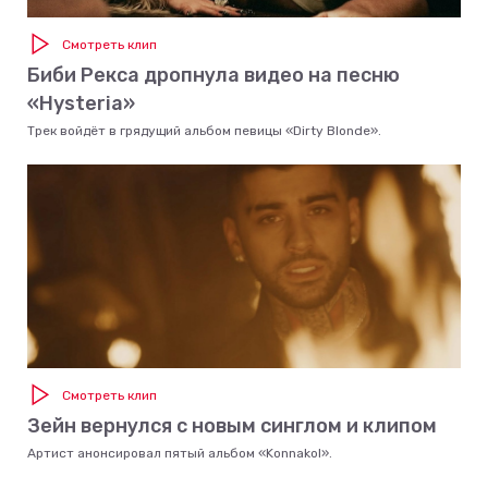
Смотреть клип
Биби Рекса дропнула видео на песню
«Hysteria»
Трек войдёт в грядущий альбом певицы «Dirty Blonde».
Смотреть клип
Зейн вернулся с новым синглом и клипом
Артист анонсировал пятый альбом «Konnakol».