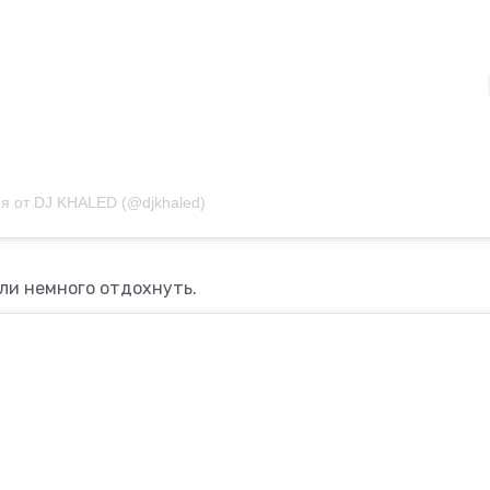
я от DJ KHALED (@djkhaled)
или немного отдохнуть.