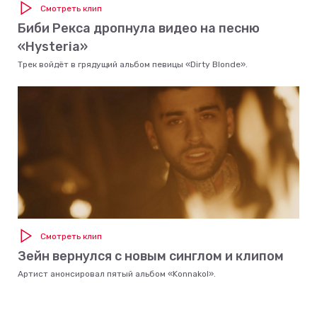
Смотреть клип
Биби Рекса дропнула видео на песню
«Hysteria»
Трек войдёт в грядущий альбом певицы «Dirty Blonde».
Смотреть клип
Зейн вернулся с новым синглом и клипом
Артист анонсировал пятый альбом «Konnakol».