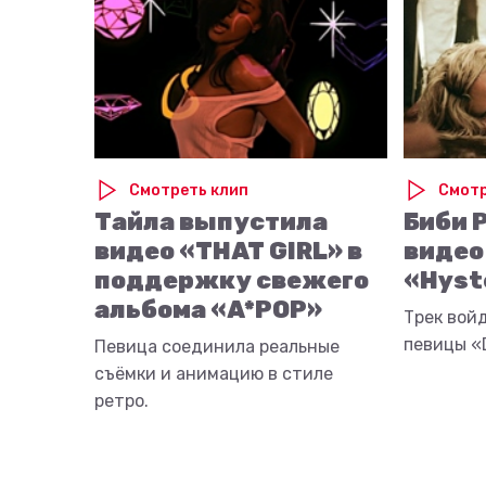
Смотреть клип
Смотр
Тайла выпустила
Биби 
видео «THAT GIRL» в
видео
поддержку свежего
«Hyst
альбома «A*POP»
Трек вой
певицы «D
Певица соединила реальные
съёмки и анимацию в стиле
ретро.