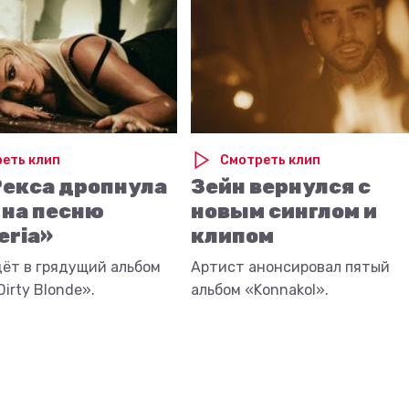
еть клип
Смотреть клип
Рекса дропнула
Зейн вернулся с
 на песню
новым синглом и
eria»
клипом
дёт в грядущий альбом
Артист анонсировал пятый
irty Blonde».
альбом «Konnakol».