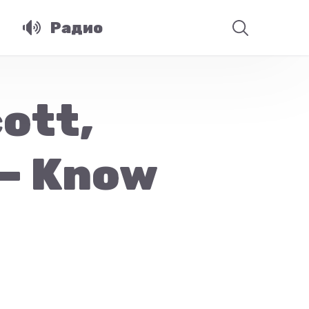
Радио
cott,
 — Know