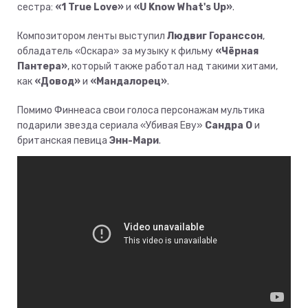
сестра:
«1 True Love»
и
«U Know What's Up»
.
Композитором ленты выступил
Людвиг Горанссон
,
обладатель «Оскара» за музыку к фильму
«Чёрная
Пантера»
, который также работал над такими хитами,
как
«Довод»
и
«Мандалорец»
.
Помимо Финнеаса свои голоса персонажам мультика
подарили звезда сериала «Убивая Еву»
Сандра О
и
британская певица
Энн-Мари
.