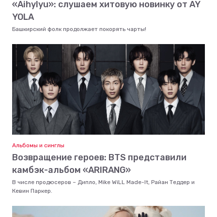
«Aihylyu»: слушаем хитовую новинку от AY
YOLA
Башкирский фолк продолжает покорять чарты!
Альбомы и синглы
Возвращение героев: BTS представили
камбэк-альбом «ARIRANG»
В числе продюсеров – Дипло, Mike WiLL Made-It, Райан Теддер и
Кевин Паркер.