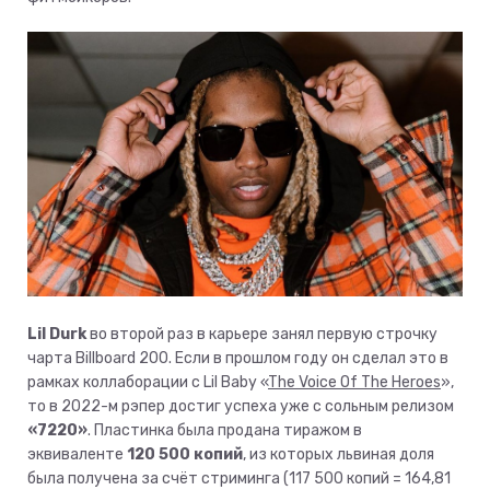
Lil Durk
во второй раз в карьере занял первую строчку
чарта Billboard 200. Если в прошлом году он сделал это в
рамках коллаборации с Lil Baby «
The Voice Of The Heroes
»,
то в 2022-м рэпер достиг успеха уже с сольным релизом
«7220»
. Пластинка была продана тиражом в
эквиваленте
120 500 копий
, из которых львиная доля
была получена за счёт стриминга (117 500 копий = 164,81