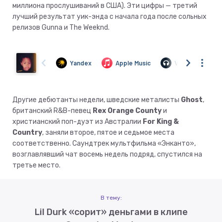
миллиона прослушиваний в США). Эти цифры — третий
лучший результат уик-энда с начала года после сольных
релизов Gunna и The Weeknd.
Другие дебютанты недели, шведские металисты
Ghost
,
британский R&B-певец
Rex Orange County
и
христианский поп-дуэт из Австралии
For King &
Country
, заняли второе, пятое и седьмое места
соответственно. Саундтрек мультфильма «Энканто»,
возглавлявший чат восемь недель подряд, спустился на
третье место.
В тему:
Lil Durk «сорит» деньгами в клипе