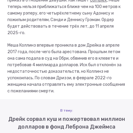
приказ в отношении девушки. Как пишет
Complex
, Меше
теперь нельзя приближаться ближе чем на 100 метров к
самому рэперу, его четырёхлетнему сыну Адонису и
пожилым родителям, Сэнди и Деннису Грэмам. Ордер
будет действовать в течение трёх лет, до 11 апреля
2025-го.
Меша Коллинз впервые проникла в дом Дрейка в апреле
2017 года, после чего была арестована. Прошлым летом
она сама подала в суд на Обри, обвинив его в клевете и
потребовав 4 миллиарда долларов. Иск был отклонён за
недостаточностью доказательств, но Коллинз не
успокоилась. По словам Дриззи, в феврале 2022-го
женщина начала отправлять ему электронные сообщения
с пожеланиями смерти.
В тему:
Дрейк сорвал куш и пожертвовал миллион
долларов в фонд Леброна Джеймса