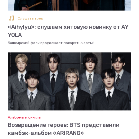
Слушать трек
«Aihylyu»: слушаем хитовую новинку от AY
YOLA
Башкирский фолк продолжает покорять чарты!
Альбомы и синглы
Возвращение героев: BTS представили
камбэк-альбом «ARIRANG»